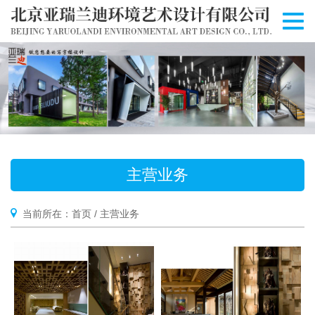
切
换
导
航
主营业务
当前所在：
首页
/
主营业务