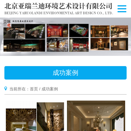
切
换
导
航
成功案例
当前所在：
首页
/
成功案例