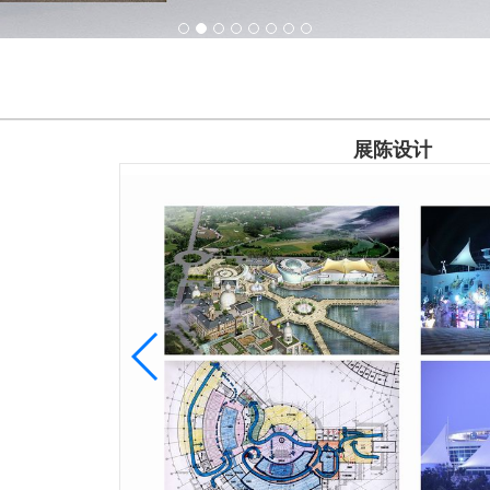
1
2
3
4
5
6
7
8
展陈设计